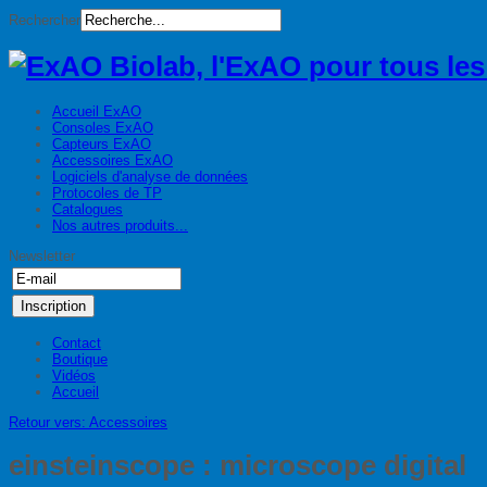
Rechercher
Accueil ExAO
Consoles ExAO
Capteurs ExAO
Accessoires ExAO
Logiciels d'analyse de données
Protocoles de TP
Catalogues
Nos autres produits...
Newsletter
Contact
Boutique
Vidéos
Accueil
Retour vers: Accessoires
einsteinscope : microscope digital